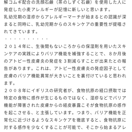
解コムギ配合の洗顔石鹸（茶のしずく石鹸）を使用した人に
発症した小麦アレルギーが記憶に新しいと思います。
乳幼児期の湿疹からアレルギーマーチが始まるとの認識が深
まると同時に、乳幼児期からのスキンケアの重要性が提唱さ
れてきています。
・・・・・・・・・・
２０１４年に、生後間もないころからの保湿剤を用いたスキ
ンケアの実践によりバリア機能を補強することで、８か月後
のアトピー性皮膚炎の発症を３割減らすことが出来たとの報
告があります。これは、アトピー性皮膚炎の発症因子として
皮膚のバリア機能異常が大きいことを裏付けていると思われ
ます。
２００８年にイギリスの研究者が、食物抗原の経口摂取では
特定の食物に感作が生じるものではなく、湿疹などでバリア
機能が障害された皮膚からの経皮暴露こそが食物抗原の感作
を起こさせる、と主張しています。つまり、バリア機能を正
常化に近づけるようなスキンケアを徹底すると、食物抗原に
対する感作を少なくすることが可能で、そこから始まるアレ