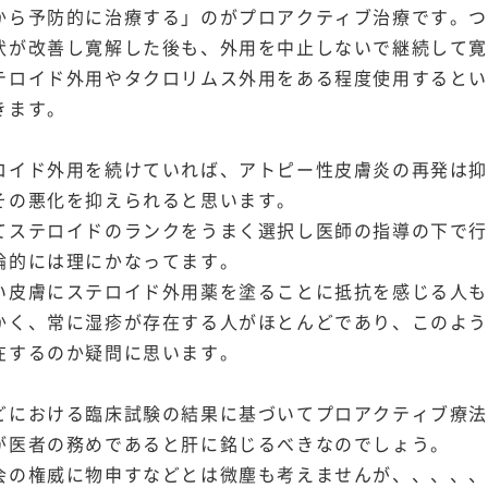
から予防的に治療する」のがプロアクティブ治療です。
状が改善し寛解した後も、外用を中止しないで継続して
テロイド外用やタクロリムス外用をある程度使用すると
きます。
ロイド外用を続けていれば、アトピー性皮膚炎の再発は
その悪化を抑えられると思います。
てステロイドのランクをうまく選択し医師の指導の下で
論的には理にかなってます。
い皮膚にステロイド外用薬を塗ることに抵抗を感じる人
かく、常に湿疹が存在する人がほとんどであり、このよ
在するのか疑問に思います。
どにおける臨床試験の結果に基づいてプロアクティブ療
が医者の務めであると肝に銘じるべきなのでしょう。
会の権威に物申すなどとは微塵も考えませんが、、、、