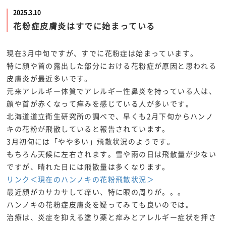
2025.3.10
花粉症皮膚炎はすでに始まっている
現在3月中旬ですが、すでに花粉症は始まっています。
特に顔や首の露出した部分における花粉症が原因と思われる
皮膚炎が最近多いです。
元来アレルギー体質でアレルギー性鼻炎を持っている人は、
顔や首が赤くなって痒みを感じている人が多いです。
北海道道立衛生研究所の調べで、早くも2月下旬からハンノ
キの花粉が飛散していると報告されています。
3月初旬には「やや多い」飛散状況のようです。
もちろん天候に左右されます。雪や雨の日は飛散量が少ない
ですが、晴れた日には飛散量は多くなります。
リンク＜現在のハンノキの花粉飛散状況＞
最近顔がカサカサして痒い、特に眼の周りが。。。
ハンノキの花粉症皮膚炎を疑ってみても良いのでは。
治療は、炎症を抑える塗り薬と痒みとアレルギー症状を押さ