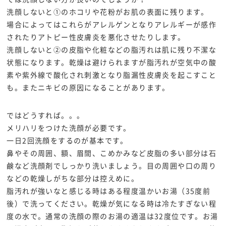
洗顔しないと①のホコリや花粉がお肌の表面に残ります。
場合によってはこれらがアレルゲンとなりアレルギーが感作
されたりアトピー性皮膚炎を悪化させたりします。
洗顔しないと②の皮脂や化粧などの脂汚れは肌に残り不潔な
状態になります。乾燥は避けられますが脂汚れが空気中の酸
素や紫外線で酸化され刺激となり脂漏性皮膚炎を起こすこと
も。またニキビの原因になることがあります。
ではどうすれば。。。
メリハリをつけた洗顔が必要です。
一日2回洗顔をするのが基本です。
鼻やその周囲、額、眉間、こめかみなど皮脂の多い部分は石
鹸など洗顔剤でしっかり洗いましょう。目の周囲や口の周り
などの乾燥しがちな部分は控えめに。
脂汚れが強いなと感じる時はある程度温かいお湯（35度前
後）で洗ってください。乾燥が気になる時は冷たすぎない程
度の水で。通常の洗顔の際のお湯の適温は32度位です。お湯