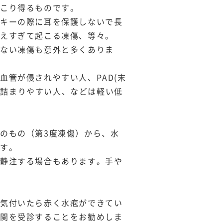
起こり得るものです。
スキーの際に耳を保護しないで長
冷えすぎて起こる凍傷、等々。
のない凍傷も意外と多くありま
管が侵されやすい人、PAD(末
狭くなり詰まりやすい人、などは軽い低
のもの（第3度凍傷）から、水
ます。
滴静注する場合もあります。手や
、気付いたら赤く水疱ができてい
機関を受診することをお勧めしま