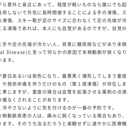
がら意外と身近にあって、程度が軽いものなら誰にでも
着用しないで外気に長時間接することによる手の凍傷、
の凍傷、スキー靴が足のサイズに合わなくて足の先端が
こる凍傷であれば、本人にも自覚があるのですが、自覚
に手や足の先端が冷たい人、背景に糖尿病などがあり末梢血
rterial Disease)と言って何らかの原因で末梢動脈が
います。
が蒼白あるいは紫色になり、最悪黒く壊死してしまう重度
）や発赤疼痛を伴うだけのもの（第１度凍傷）が存在し
に準じますが、重度の場合は血管を拡張させる薬剤の点
余儀なくされることがあります。
く冷やさないように気を付けるのが一番の予防です。
末梢動脈疾患の人は、痛みに鈍くなっている場合もあり
ります。そのうち治るだろうと楽観せずに速やかに医療