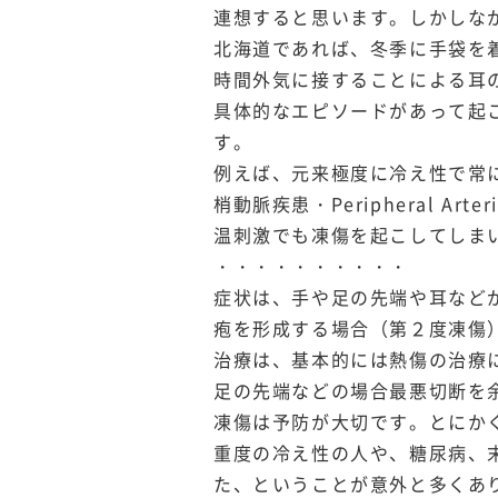
連想すると思います。しかしな
北海道であれば、冬季に手袋を
時間外気に接することによる耳
具体的なエピソードがあって起
す。
例えば、元来極度に冷え性で常
梢動脈疾患・Peripheral A
温刺激でも凍傷を起こしてしま
・・・・・・・・・・
症状は、手や足の先端や耳など
疱を形成する場合（第２度凍傷
治療は、基本的には熱傷の治療
足の先端などの場合最悪切断を
凍傷は予防が大切です。とにか
重度の冷え性の人や、糖尿病、
た、ということが意外と多くあ