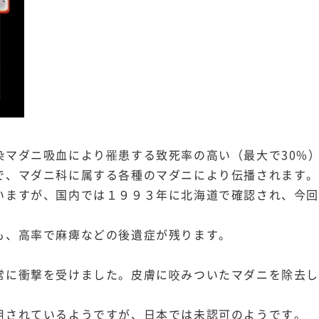
染マダニ吸血により罹患する致死率の高い（最大で30%
で、マダニ科に属する各種のマダニにより伝播されます
いますが、国内では１９９３年に北海道で確認され、今
も、高率で麻痺などの後遺症が残ります。
常に衝撃を受けました。皮膚に咬みついたマダニを除去
用されているようですが、日本では未認可のようです。